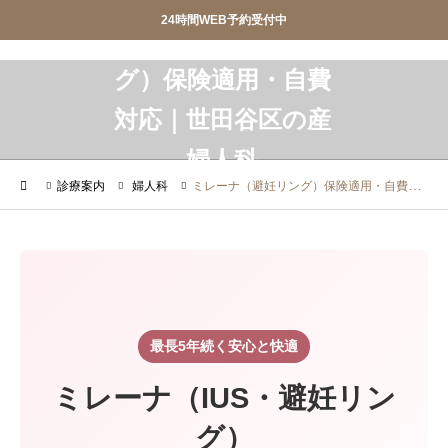
24時間WEB予約受付中
産婦人科SIOクリニック
産婦人科SIOクリニック
ミレーナ（避妊リン
グ）保険適用・自費
対応｜世田谷区の産


おしらせ
クリニック紹介
婦人科


診療案内
院長ごあいさつ
診療案内
婦人科
ミレーナ（避妊リング）保険適用・自費対応｜世田谷区の産婦人科
WEB予約
アクセス
お問合せ
スタッフ募集


調剤薬局
privacypolicy
最長5年続く安心と快適

特定商取引法に基づく表記
ミレーナ（IUS・避妊リン
グ）
オンライン診療