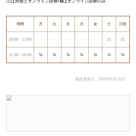
👩‍⚕️は対面とオンライン診療/📶はオンライン診療のみ
時間
月
火
水
木
金
土
日祝
10:00 ~ 17:00
-
-
-
-
-
👩‍⚕️
👩‍⚕️
21:30 ~ 24:00
📶
📶
📶
📶
📶
📶
📶
最終更新日：2026年5月10日