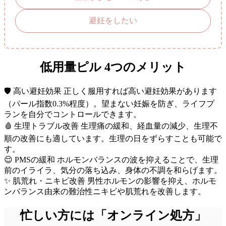
避妊をしたい
低用量ピル 4つのメリット
🛡️
高い避妊効果
正しく服用すれば高い避妊効果があります
（パール指数0.3%程度）。望まない妊娠を防ぎ、ライフプ
ランを自分でコントロールできます。
🩸
生理トラブル改善
生理痛の緩和、経血量の減少、生理不
順の改善にも適しています。生理の日をずらすことも可能で
す。
😌
PMSの緩和
ホルモンバランスの波を抑えることで、生理
前のイライラ、気分の落ち込み、身体の不調を和らげます。
✨
肌荒れ・ニキビ改善
男性ホルモンの影響を抑え、ホルモ
ンバランス由来の難治性ニキビや肌荒れを改善します。
忙しい方には「オンライン処方」