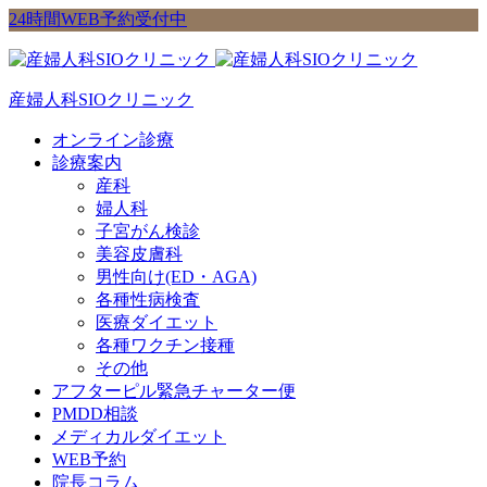
24時間WEB予約受付中
産婦人科SIOクリニック
オンライン診療
診療案内
産科
婦人科
子宮がん検診
美容皮膚科
男性向け(ED・AGA)
各種性病検査
医療ダイエット
各種ワクチン接種
その他
アフターピル緊急チャーター便
PMDD相談
メディカルダイエット
WEB予約
院長コラム