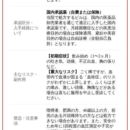
国内承認薬（自費または保険）
当院で処方するピルは、国内の医薬品
承認区分・
卸売業者を通じて適正に入手した国内
入手経路につ
承認薬です。月経困難症などの疾患治
いて
療目的の場合は保険適用、避妊や美容
目的の場合は自由診療（全額自己負
担）となります。
【初期症状】
飲み始め（1〜2ヶ月）
の吐き気、頭痛、不正出血、胸の張り
など。
【重大なリスク】
ごく稀ですが、血
主なリスク・
管内で血液が固まる「血栓症」のリス
副作用
クがわずかに上昇します。ふくらはぎ
の痛み、激しい頭痛、胸痛などがある
場合は直ちに服用を中止し受診してく
ださい。
喫煙者、肥満の方、40歳以上の方、前
兆のある片頭痛持ちの方などは処方で
禁忌・注意事
きない場合があります。また、安全の
項
ため年に1回程度の血圧測定や子宮が