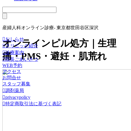
産婦人科オンライン診療- 東京都世田谷区深沢

おしらせ
オンラインピル処方｜生理

クリニック紹介

診療案内
痛・PMS・避妊・肌荒れ

院長ごあいさつ
WEB予約
アクセス
お問合せ
スタッフ募集

調剤薬局

privacypolicy

特定商取引法に基づく表記