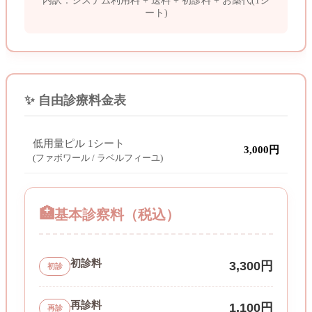
内訳：システム利用料 + 送料 + 初診料 + お薬代(1シ
ート)
✨ 自由診療料金表
低用量ピル 1シート
3,000円
(ファボワール / ラベルフィーユ)
🏥
基本診察料（税込）
初診料
3,300円
初診
再診料
1,100円
再診