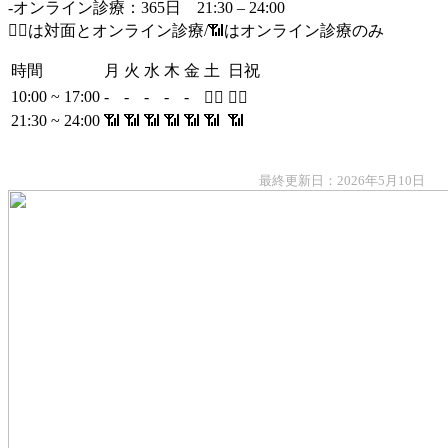
-オンライン診療：365日 21:30 – 24:00
👩‍⚕️は対面とオンライン診療/📶はオンライン診療のみ
時間
月
火
水
木
金
土
日祝
10:00 ~ 17:00
-
-
-
-
-
👩‍⚕️
👩‍⚕️
21:30 ~ 24:00
📶
📶
📶
📶
📶
📶
📶
最終更新日：2026年5月10日