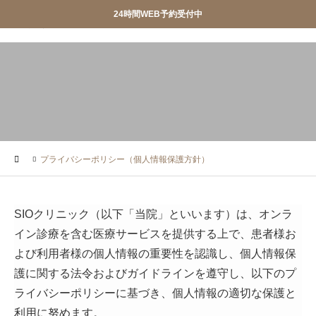
24時間WEB予約受付中
産婦人科SIOクリニック
産婦人科SIOクリニック


おしらせ
クリニック紹介


診療案内
院長ごあいさつ
プライバシーポリシー（個人情報保護方針）
WEB予約
アクセス
お問合せ
スタッフ募集
SIOクリニック（以下「当院」といいます）は、オンラ


イン診療を含む医療サービスを提供する上で、患者様お
調剤薬局
privacypolicy
よび利用者様の個人情報の重要性を認識し、個人情報保

特定商取引法に基づく表記
護に関する法令およびガイドラインを遵守し、以下のプ
ライバシーポリシーに基づき、個人情報の適切な保護と
オンライン診療
利用に努めます。