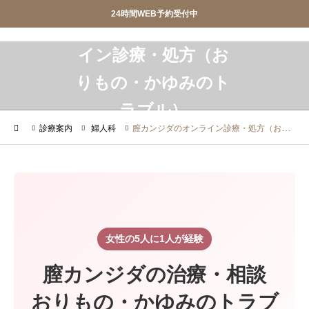
24時間WEB予約受付中
産婦人科SIOクリニック
産婦人科SIOクリニック
膣カンジダのオンラ
イン診療・処方（お
りもの・かゆみのト


おしらせ
クリニック紹介
ラブル）


診療案内
院長ごあいさつ
診療案内
婦人科
膣カンジダのオンライン診療・処方（おりもの・かゆみのトラブル）
WEB予約
アクセス
お問合せ
スタッフ募集


調剤薬局
privacypolicy
女性の5人に1人が経験

特定商取引法に基づく表記
膣カンジダの治療・相談
おりもの・かゆみのトラブ
オンライン診療