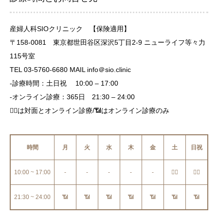
産婦人科SIOクリニック 【保険適用】
〒158-0081 東京都世田谷区深沢5丁目2-9 ニューライフ等々力
115号室
TEL 03-5760-6680 MAIL info＠sio.clinic
-診療時間：土日祝 10:00 – 17:00
-オンライン診療：365日 21:30 – 24:00
👩‍⚕️は対面とオンライン診療/📶はオンライン診療のみ
時間
月
火
水
木
金
土
日祝
10:00 ~ 17:00
-
-
-
-
-
👩‍⚕️
👩‍⚕️
21:30 ~ 24:00
📶
📶
📶
📶
📶
📶
📶