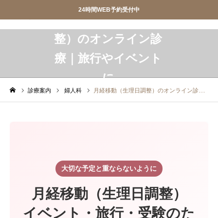
24時間WEB予約受付中
産婦人科SIOクリニック
産婦人科SIOクリニック
月経移動（生理日調
整）のオンライン診
療｜旅行やイベント


おしらせ
クリニック紹介
に


診療案内
院長ごあいさつ
診療案内
婦人科
月経移動（生理日調整）のオンライン診療｜旅行やイベントに
WEB予約
アクセス
お問合せ
スタッフ募集


調剤薬局
privacypolicy
大切な予定と重ならないように

特定商取引法に基づく表記
月経移動（生理日調整）
イベント・旅行・受験のた
オンライン診療