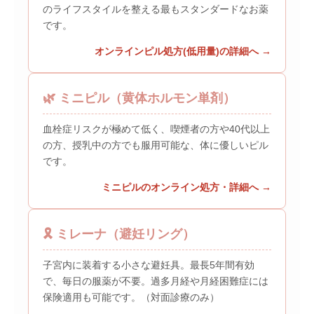
のライフスタイルを整える最もスタンダードなお薬
です。
オンラインピル処方(低用量)の詳細へ
🌿 ミニピル（黄体ホルモン単剤）
血栓症リスクが極めて低く、喫煙者の方や40代以上
の方、授乳中の方でも服用可能な、体に優しいピル
です。
ミニピルのオンライン処方・詳細へ
🎗️ ミレーナ（避妊リング）
子宮内に装着する小さな避妊具。最長5年間有効
で、毎日の服薬が不要。過多月経や月経困難症には
保険適用も可能です。（対面診療のみ）