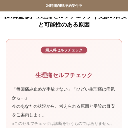
24時間WEB予約受付中
産婦人科SIOクリニック
産婦人科SIOクリニック
【医師監修】生理痛セルフチェック｜受診の目安
と可能性のある原因


おしらせ
クリニック紹介
婦人科セルフチェック


診療案内
院長ごあいさつ
WEB予約
アクセス
生理痛セルフチェック
お問合せ
スタッフ募集
「毎回痛み止めが手放せない」「ひどい生理痛は病気


調剤薬局
privacypolicy
かも…」
今のあなたの状況から、考えられる原因と受診の目安

特定商取引法に基づく表記
をご案内します。
※このセルフチェックは診断を行うものではありません。
オンライン診療