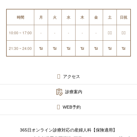
時間
月
火
水
木
金
土
日祝
10:00 ~ 17:00
-
-
-
-
-
👩‍⚕️
👩‍⚕️
21:30 ~ 24:00
📶
📶
📶
📶
📶
📶
📶
アクセス

診療案内
WEB予約
365日オンライン診療対応の産婦人科【保険適用】