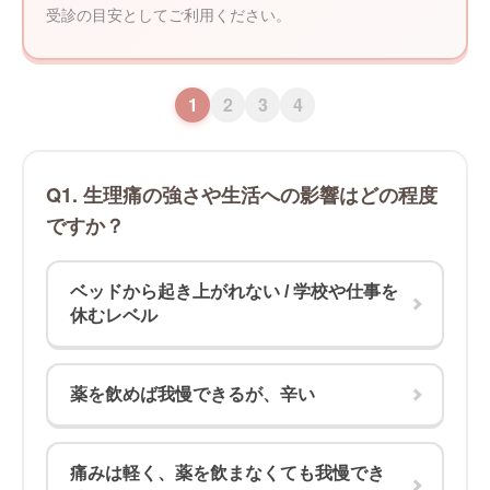
受診の目安としてご利用ください。
診療案内
アフターピル緊急チャーター便
1
2
3
4
PMDD相談
Q1. 生理痛の強さや生活への影響はどの程度
メディカルダイエット
ですか？
WEB予約
ベッドから起き上がれない / 学校や仕事を
院長コラム
休むレベル
薬を飲めば我慢できるが、辛い
痛みは軽く、薬を飲まなくても我慢でき