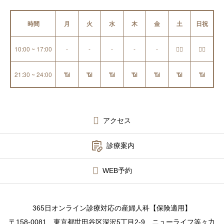
時間
月
火
水
木
金
土
日祝
10:00 ~ 17:00
-
-
-
-
-
👩‍⚕️
👩‍⚕️
21:30 ~ 24:00
📶
📶
📶
📶
📶
📶
📶
アクセス

診療案内
WEB予約
365日オンライン診療対応の産婦人科【保険適用】
〒158-0081 東京都世田谷区深沢5丁目2-9 ニューライフ等々力