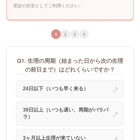
受診の目安としてご利用ください。
診療案内
アフターピル緊急チャーター便
1
2
3
4
PMDD相談
メディカルダイエット
Q1. 生理の周期（始まった日から次の生理
の前日まで）はどれくらいですか？
WEB予約
24日以下（いつも早く来る）
院長コラム
39日以上（いつも遅い、周期がバラバ
ラ）
3ヶ月以上生理が来ていない