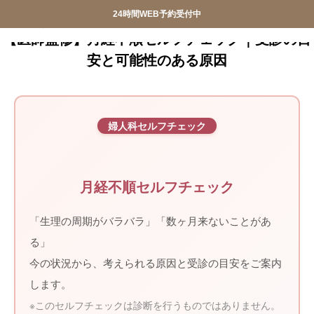
24時間WEB予約受付中
産婦人科SIOクリニック
産婦人科SIOクリニック
【医師監修】月経不順セルフチェック｜受診の目
安と可能性のある原因


おしらせ
クリニック紹介


婦人科セルフチェック
診療案内
院長ごあいさつ
WEB予約
アクセス
月経不順セルフチェック
お問合せ
スタッフ募集
「生理の周期がバラバラ」「数ヶ月来ないことがあ


調剤薬局
privacypolicy
る」
今の状況から、考えられる原因と受診の目安をご案内

特定商取引法に基づく表記
します。
※このセルフチェックは診断を行うものではありません。
オンライン診療