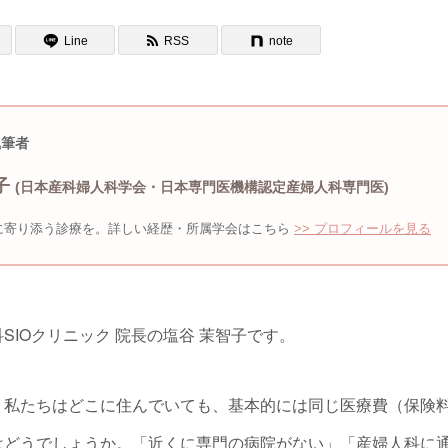
Line
RSS
note
執筆者
子
(日本産科婦人科学会・日本専門医機構認定産婦人科専門医)
に寄り添う診療を。詳しい経歴・所属学会はこちら
>> プロフィールを見る
SIOクリニック 院長の塩谷 茉智子です。
、私たちはどこに住んでいても、基本的には同じ医療費（保険
はどうでしょうか。「近くに専門の病院がない」「産婦人科に通