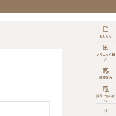
イン診療の意義｜SIOクリニック
イエット
WEB予約
院長コラム

おしらせ

クリニック紹
介

診療案内

院長ごあいさ
つ