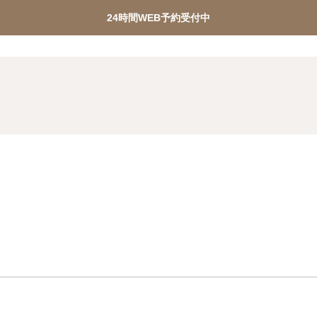
24時間WEB予約受付中
くに産婦人科がない地域の方へ｜遠方からでも専門医に相談できるオンラ
ターピル緊急チャーター便
PMDD相談
メディカルダ