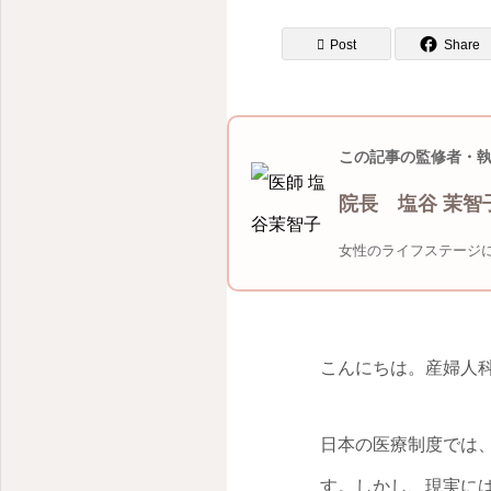
Post
Share
この記事の監修者・
院長 塩谷 茉智
女性のライフステージ
こんにちは。産婦人科
日本の医療制度では
す。しかし、現実に