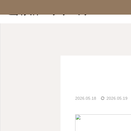
ブログ
院長コラム
近
産婦人科SIOクリニック
オンライン診療
診療案内
アフ
院長コラム
2026.05.18
2026.05.19