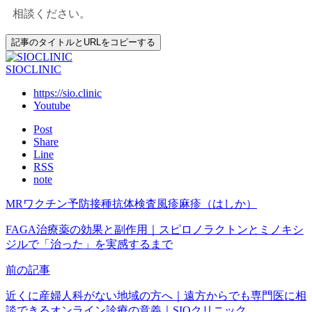
相談ください。
記事のタイトルとURLをコピーする
SIOCLINIC
https://sio.clinic
Youtube
Post
Share
Line
RSS
note
MRワクチン
予防接種
抗体検査
風疹
麻疹（はしか）
FAGA治療薬の効果と副作用｜スピロノラクトンとミノキシ
ジルで「治った」を実感するまで
前の記事
近くに産婦人科がない地域の方へ｜遠方からでも専門医に相
談できるオンライン診療の意義｜SIOクリニック