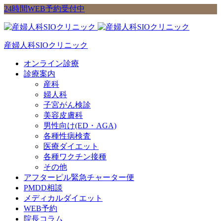
24時間WEB予約受付中
産婦人科SIOクリニック
オンライン診療
診療案内
産科
婦人科
子宮がん検診
美容皮膚科
男性向け(ED・AGA)
各種性病検査
医療ダイエット
各種ワクチン接種
その他
アフターピル緊急チャーター便
PMDD相談
メディカルダイエット
WEB予約
院長コラム