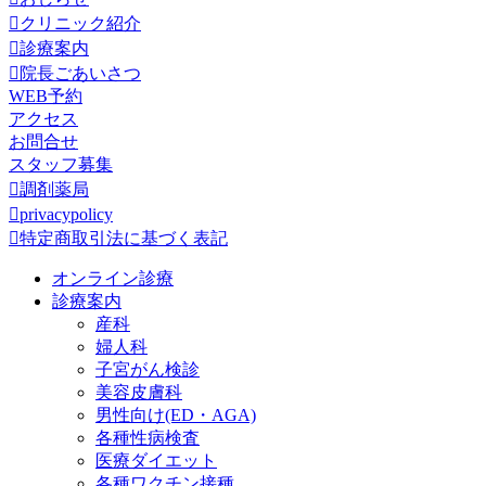

クリニック紹介

診療案内

院長ごあいさつ
WEB予約
アクセス
お問合せ
スタッフ募集

調剤薬局

privacypolicy

特定商取引法に基づく表記
オンライン診療
診療案内
産科
婦人科
子宮がん検診
美容皮膚科
男性向け(ED・AGA)
各種性病検査
医療ダイエット
各種ワクチン接種