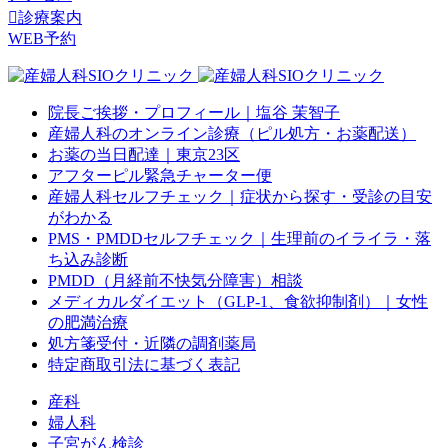

診療案内
WEB予約
院長ご挨拶・プロフィール｜塩谷 茉智子
産婦人科のオンライン診療（ピル処方・お薬配送）
お薬の当日配達｜東京23区
アフターピル緊急チャーター便
産婦人科セルフチェック｜症状から探す・受診の目安
がわかる
PMS・PMDDセルフチェック｜生理前のイライラ・落
ち込み診断
PMDD（月経前不快気分障害）相談
メディカルダイエット（GLP-1、食欲抑制剤）｜女性
の肥満治療
処方箋受付・近隣の調剤薬局
特定商取引法に基づく表記
産科
婦人科
子宮がん検診