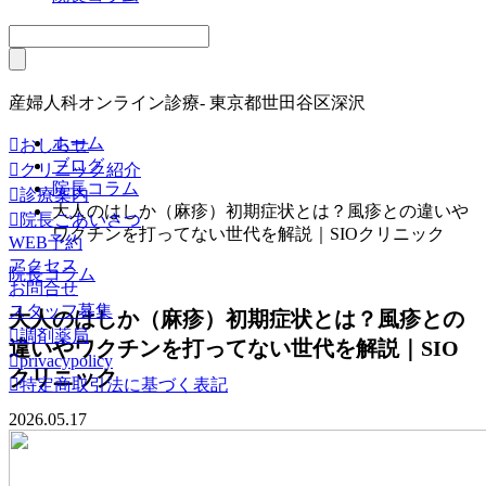
産婦人科オンライン診療- 東京都世田谷区深沢
ホーム

おしらせ
ブログ

クリニック紹介
院長コラム

診療案内
大人のはしか（麻疹）初期症状とは？風疹との違いや

院長ごあいさつ
ワクチンを打ってない世代を解説｜SIOクリニック
WEB予約
アクセス
院長コラム
お問合せ
スタッフ募集
大人のはしか（麻疹）初期症状とは？風疹との

調剤薬局
違いやワクチンを打ってない世代を解説｜SIO

privacypolicy
クリニック

特定商取引法に基づく表記
2026.05.17