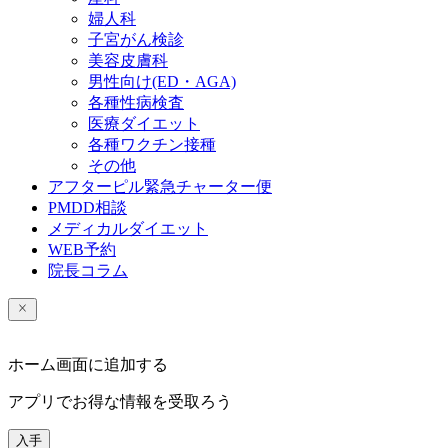
婦人科
子宮がん検診
美容皮膚科
男性向け(ED・AGA)
各種性病検査
医療ダイエット
各種ワクチン接種
その他
アフターピル緊急チャーター便
PMDD相談
メディカルダイエット
WEB予約
院長コラム
ホーム画面に追加する
アプリでお得な情報を受取ろう
入手