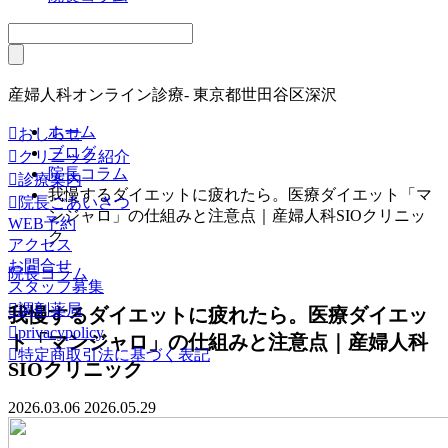
産婦人科オンライン診療- 東京都世田谷区深沢
ホーム

おしらせ
ブログ

クリニック紹介
院長コラム

診療案内
我慢するダイエットに疲れたら。医療ダイエット「マ

院長ごあいさつ
ンジャロ」の仕組みと注意点｜産婦人科SIOクリニッ
WEB予約
ク
アクセス
お問合せ
院長コラム
スタッフ募集

調剤薬局
我慢するダイエットに疲れたら。医療ダイエッ

privacypolicy
ト「マンジャロ」の仕組みと注意点｜産婦人科

特定商取引法に基づく表記
SIOクリニック
2026.03.06
2026.05.29