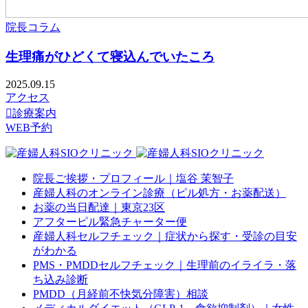
院長コラム
生理痛がひどくて寝込んでいたころ
2025.09.15
アクセス

診療案内
WEB予約
院長ご挨拶・プロフィール｜塩谷 茉智子
産婦人科のオンライン診療（ピル処方・お薬配送）
お薬の当日配達｜東京23区
アフターピル緊急チャーター便
産婦人科セルフチェック｜症状から探す・受診の目安
がわかる
PMS・PMDDセルフチェック｜生理前のイライラ・落
ち込み診断
PMDD（月経前不快気分障害）相談