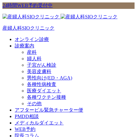
24時間WEB予約受付中
産婦人科SIOクリニック
オンライン診療
診療案内
産科
婦人科
子宮がん検診
美容皮膚科
男性向け(ED・AGA)
各種性病検査
医療ダイエット
各種ワクチン接種
その他
アフターピル緊急チャーター便
PMDD相談
メディカルダイエット
WEB予約
院長コラム