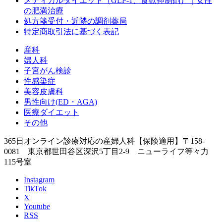
メディカルダイエット（GLP-1、食欲抑制剤）｜女性
の肥満治療
処方箋受付・近隣の調剤薬局
特定商取引法に基づく表記
産科
婦人科
子宮がん検診
性感染症
美容皮膚科
男性向け(ED・AGA)
医療ダイエット
その他
365日オンライン診療対応の産婦人科【保険適用】
〒158-
0081 東京都世田谷区深沢5丁目2-9 ニューライフ等々力
115号室
Instagram
TikTok
X
Youtube
RSS