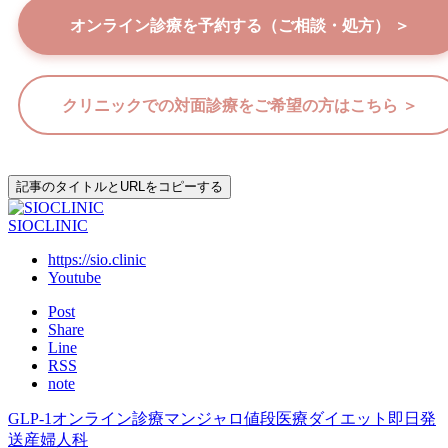
オンライン診療を予約する（ご相談・処方） ＞
クリニックでの対面診療をご希望の方はこちら ＞
記事のタイトルとURLをコピーする
SIOCLINIC
https://sio.clinic
Youtube
Post
Share
Line
RSS
note
GLP-1
オンライン診療
マンジャロ
値段
医療ダイエット
即日発
送
産婦人科