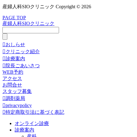
産婦人科SIOクリニック Copyright © 2026
PAGE TOP
産婦人科SIOクリニック

おしらせ

クリニック紹介

診療案内

院長ごあいさつ
WEB予約
アクセス
お問合せ
スタッフ募集

調剤薬局

privacypolicy

特定商取引法に基づく表記
オンライン診療
診療案内
産科