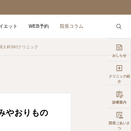
イエット
WEB予約
院長コラム

人科SIOクリニック
おしらせ

クリニック紹
介

診療案内
みやおりもの

院長ごあいさ
つ