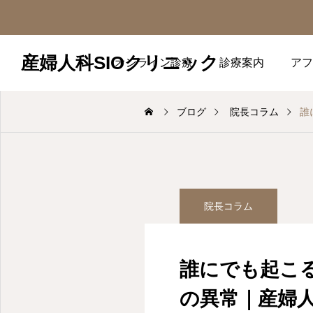
産婦人科SIOクリニック
オンライン診療
診療案内
アフ
ブログ
院長コラム
誰
院長コラム
誰にでも起こ
の異常｜産婦人