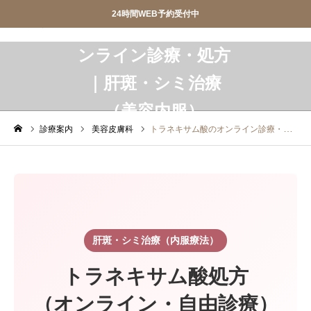
24時間WEB予約受付中
産婦人科SIOクリニック
産婦人科SIOクリニック
トラネキサム酸のオ
ンライン診療・処方
｜肝斑・シミ治療


おしらせ
クリニック紹介
（美容内服）


診療案内
院長ごあいさつ
診療案内
美容皮膚科
トラネキサム酸のオンライン診療・処方｜肝斑・シミ治療（美容内服）
WEB予約
アクセス
お問合せ
スタッフ募集


調剤薬局
privacypolicy
肝斑・シミ治療（内服療法）

特定商取引法に基づく表記
トラネキサム酸処方
（オンライン・自由診療）
オンライン診療