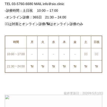
TEL 03-5760-6680 MAIL info＠sio.clinic
-診療時間：土日祝 10:00 – 17:00
-オンライン診療：365日 21:30 – 24:00
👩‍⚕️は対面とオンライン診療/📶はオンライン診療のみ
時間
月
火
水
木
金
土
日祝
10:00 ~ 17:00
-
-
-
-
-
👩‍⚕️
👩‍⚕️
21:30 ~ 24:00
📶
📶
📶
📶
📶
📶
📶
最終更新日：2026年5月10日