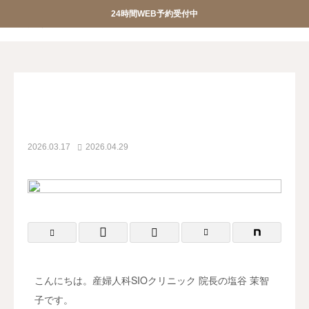
24時間WEB予約受付中
産婦人科SIOクリニック
産婦人科SIOクリニック
ブログ
院長コラム
更年期の不調やエイジングケアに。「プラセンタ注射」
院長コラム


おしらせ
クリニック紹介


診療案内
院長ごあいさつ
2026.03.17
2026.04.29
WEB予約
アクセス
お問合せ
スタッフ募集


調剤薬局
privacypolicy

特定商取引法に基づく表記
こんにちは。産婦人科SIOクリニック 院長の塩谷 茉智
子です。
オンライン診療