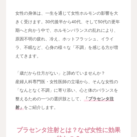
診療案内
女性の身体は、一生を通じて女性ホルモンの影響を大
きく受けます。30代後半から40代、そして50代の更年
アフターピル緊急チャーター便
期へと向かう中で、ホルモンバランスの乱れにより、
原因不明の疲れ、冷え、ホットフラッシュ、イライ
PMDD相談
ラ、不眠など、心身の様々な「不調」を感じる方が増
えてきます。
メディカルダイエット
「歳だから仕方がない」と諦めていませんか？
WEB予約
産婦人科専門医・女性医師の立場から、そんな女性の
院長コラム
「なんとなく不調」に寄り添い、心と体のバランスを
整えるための一つの選択肢として、
「プラセンタ注
射」
をご紹介します。
プラセンタ注射とは？なぜ女性に効果