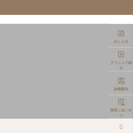
イエット
WEB予約
院長コラム

おしらせ

クリニック紹
介

診療案内

院長ごあいさ
つ