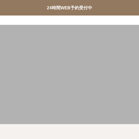
24時間WEB予約受付中
ターピル緊急チャーター便
PMDD相談
メディカルダ