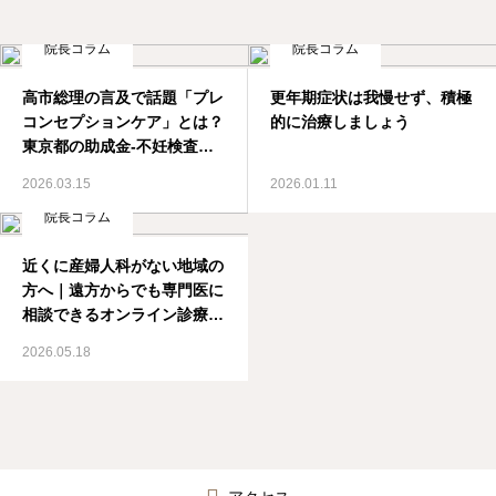
院長コラム
院長コラム
高市総理の言及で話題「プレ
更年期症状は我慢せず、積極
コンセプションケア」とは？
的に治療しましょう
東京都の助成金-不妊検査等
助成事業
2026.03.15
2026.01.11
院長コラム
近くに産婦人科がない地域の
方へ｜遠方からでも専門医に
相談できるオンライン診療の
意義｜SIOクリニック
2026.05.18