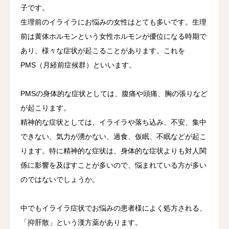
子です。
診療案内
生理前のイライラにお悩みの女性はとても多いです。生理
前は黄体ホルモンという女性ホルモンが優位になる時期で
アフターピル緊急チャーター便
あり、様々な症状が起こることがあります。これを
PMS（月経前症候群）といいます。
PMDD相談
PMSの身体的な症状としては、腹痛や頭痛、胸の張りなど
メディカルダイエット
が起こります。
WEB予約
精神的な症状としては、イライラや落ち込み、不安、集中
できない、気力が湧かない、過食、仮眠、不眠などが起こ
院長コラム
ります。特に精神的な症状は、身体的な症状よりも対人関
係に影響を及ぼすことが多いので、悩まれている方が多い
のではないでしょうか。
中でもイライラ症状でお悩みの患者様によく処方される、
「抑肝散」という漢方薬があります。