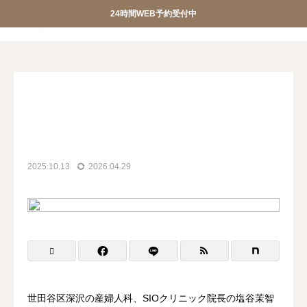
24時間WEB予約受付中
産婦人科SIOクリニック
産婦人科SIOクリニック
ブログ
院長コラム
PMS(月経前症候群)つらいですよね。生理前のイライラは漢方「抑肝散」で治療できます
院長コラム


おしらせ
クリニック紹介


診療案内
院長ごあいさつ
WEB予約
アクセス
2025.10.13
2026.04.29
お問合せ
スタッフ募集


調剤薬局
privacypolicy

特定商取引法に基づく表記
オンライン診療
世田谷区深沢の産婦人科、SIOクリニック院長の塩谷茉智