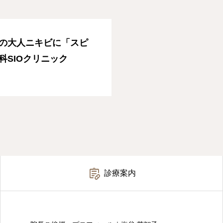
の大人ニキビに「スピ
科SIOクリニック

診療案内