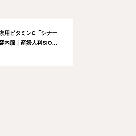
療用ビタミンC「シナー
容内服｜産婦人科SIOク