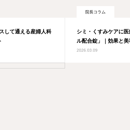
院長コラム
スして通える産婦人科
シミ・くすみケアに医
ト
ル配合錠」｜効果と美
リニック
2026.03.09