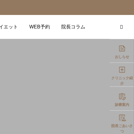
イエット
WEB予約
院長コラム

おしらせ

クリニック紹
介

診療案内

院長ごあいさ
つ