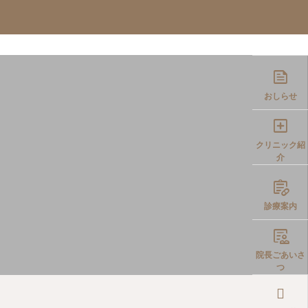
イエット
WEB予約
院長コラム

おしらせ

クリニック紹
介

診療案内

院長ごあいさ
つ