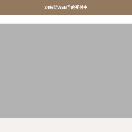
24時間WEB予約受付中
ターピル緊急チャーター便
PMDD相談
メディカルダ