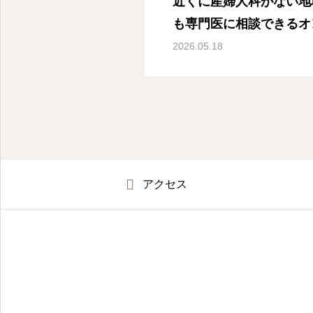
近くに産婦人科がない地
産婦人科オンライン診療- 東京都世田谷区深沢
も専門医に相談できるオ
SIOクリニック
2026.05.18
アクセス