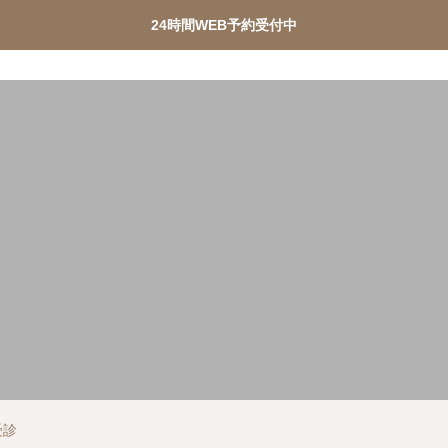
24時間WEB予約受付中
ターピル緊急チャーター便
PMDD相談
メディカルダ
受診