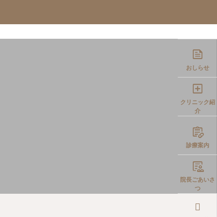
イエット
WEB予約
院長コラム

おしらせ

クリニック紹
介

診療案内

院長ごあいさ
つ