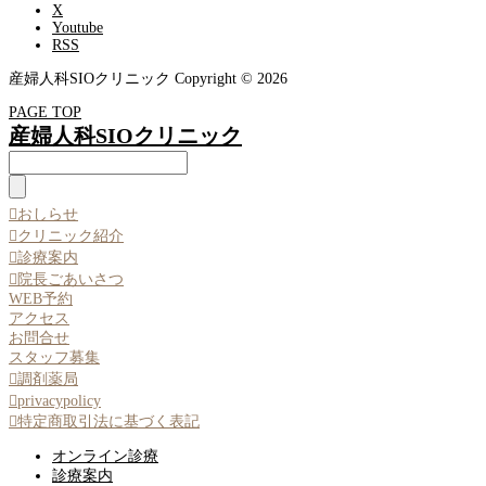
X
Youtube
RSS
産婦人科SIOクリニック Copyright © 2026
PAGE TOP
産婦人科SIOクリニック

おしらせ

クリニック紹介

診療案内

院長ごあいさつ
WEB予約
アクセス
お問合せ
スタッフ募集

調剤薬局

privacypolicy

特定商取引法に基づく表記
オンライン診療
診療案内