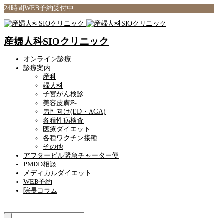
24時間WEB予約受付中
産婦人科SIOクリニック
オンライン診療
診療案内
産科
婦人科
子宮がん検診
美容皮膚科
男性向け(ED・AGA)
各種性病検査
医療ダイエット
各種ワクチン接種
その他
アフターピル緊急チャーター便
PMDD相談
メディカルダイエット
WEB予約
院長コラム