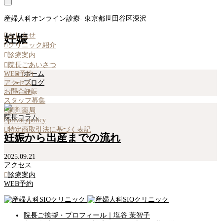
産婦人科オンライン診療- 東京都世田谷区深沢

おしらせ
妊娠

クリニック紹介

診療案内

院長ごあいさつ
WEB予約
ホーム
アクセス
ブログ
お問合せ
妊娠
スタッフ募集

調剤薬局
院長コラム

privacypolicy

特定商取引法に基づく表記
妊娠から出産までの流れ
2025.09.21
アクセス

診療案内
WEB予約
院長ご挨拶・プロフィール｜塩谷 茉智子