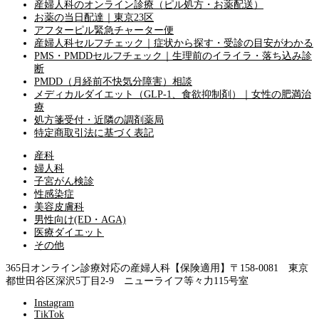
産婦人科のオンライン診療（ピル処方・お薬配送）
お薬の当日配達｜東京23区
アフターピル緊急チャーター便
産婦人科セルフチェック｜症状から探す・受診の目安がわかる
PMS・PMDDセルフチェック｜生理前のイライラ・落ち込み診
断
PMDD（月経前不快気分障害）相談
メディカルダイエット（GLP-1、食欲抑制剤）｜女性の肥満治
療
処方箋受付・近隣の調剤薬局
特定商取引法に基づく表記
産科
婦人科
子宮がん検診
性感染症
美容皮膚科
男性向け(ED・AGA)
医療ダイエット
その他
365日オンライン診療対応の産婦人科【保険適用】
〒158-0081 東京
都世田谷区深沢5丁目2-9 ニューライフ等々力115号室
Instagram
TikTok