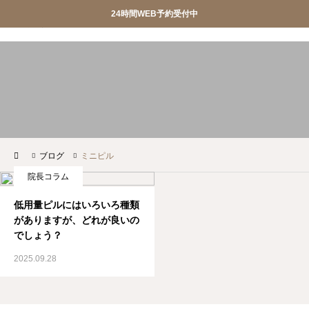
24時間WEB予約受付中
産婦人科SIOクリニック
産婦人科SIOクリニック


おしらせ
クリニック紹介


診療案内
院長ごあいさつ
ブログ
ミニピル
WEB予約
アクセス
院長コラム
お問合せ
スタッフ募集
低用量ピルにはいろいろ種類
がありますが、どれが良いの


調剤薬局
privacypolicy
でしょう？
2025.09.28

特定商取引法に基づく表記
オンライン診療