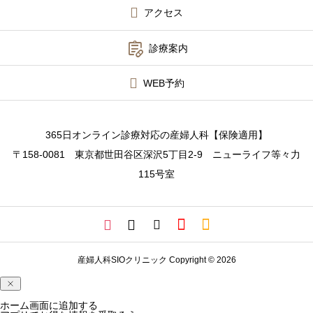
アクセス
診療案内

診療案内
アフターピル緊急チャーター便
WEB予約
PMDD相談
メディカルダイエット
365日オンライン診療対応の産婦人科【保険適用】
〒158-0081 東京都世田谷区深沢5丁目2-9 ニューライフ等々力
WEB予約
115号室
院長コラム
産婦人科SIOクリニック Copyright © 2026
ホーム画面に追加する