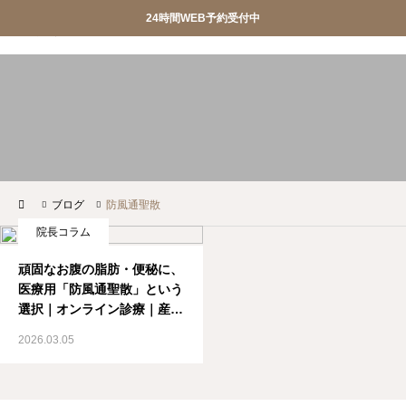
24時間WEB予約受付中
産婦人科SIOクリニック
産婦人科SIOクリニック


おしらせ
クリニック紹介


診療案内
院長ごあいさつ
ブログ
防風通聖散
WEB予約
アクセス
院長コラム
お問合せ
スタッフ募集
頑固なお腹の脂肪・便秘に、
医療用「防風通聖散」という


調剤薬局
privacypolicy
選択｜オンライン診療｜産婦
人科SIOクリニック
2026.03.05

特定商取引法に基づく表記
オンライン診療