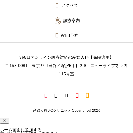
アクセス
診療案内

診療案内
アフターピル緊急チャーター便
WEB予約
PMDD相談
メディカルダイエット
365日オンライン診療対応の産婦人科【保険適用】
〒158-0081 東京都世田谷区深沢5丁目2-9 ニューライフ等々力
WEB予約
115号室
院長コラム
産婦人科SIOクリニック Copyright © 2026
ホーム画面に追加する