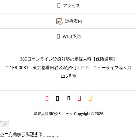
アクセス
診療案内

診療案内
アフターピル緊急チャーター便
WEB予約
PMDD相談
メディカルダイエット
365日オンライン診療対応の産婦人科【保険適用】
〒158-0081 東京都世田谷区深沢5丁目2-9 ニューライフ等々力
WEB予約
115号室
院長コラム
産婦人科SIOクリニック Copyright © 2026
ホーム画面に追加する