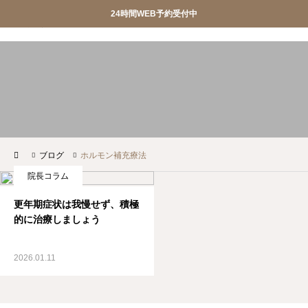
24時間WEB予約受付中
産婦人科SIOクリニック
産婦人科SIOクリニック


おしらせ
クリニック紹介


診療案内
院長ごあいさつ
ブログ
ホルモン補充療法
WEB予約
アクセス
院長コラム
お問合せ
スタッフ募集
更年期症状は我慢せず、積極
的に治療しましょう


調剤薬局
privacypolicy
2026.01.11

特定商取引法に基づく表記
オンライン診療