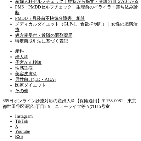
産婦人科セルフチェック｜症状から探す・受診の目安がわかる
PMS・PMDDセルフチェック｜生理前のイライラ・落ち込み診
断
PMDD（月経前不快気分障害）相談
メディカルダイエット（GLP-1、食欲抑制剤）｜女性の肥満治
療
処方箋受付・近隣の調剤薬局
特定商取引法に基づく表記
産科
婦人科
子宮がん検診
性感染症
美容皮膚科
男性向け(ED・AGA)
医療ダイエット
その他
365日オンライン診療対応の産婦人科【保険適用】
〒158-0081 東京
都世田谷区深沢5丁目2-9 ニューライフ等々力115号室
Instagram
TikTok
X
Youtube
RSS