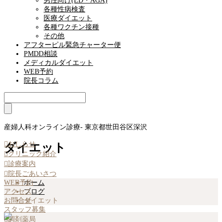
男性向け(ED・AGA)
各種性病検査
医療ダイエット
各種ワクチン接種
その他
アフターピル緊急チャーター便
PMDD相談
メディカルダイエット
WEB予約
院長コラム
産婦人科オンライン診療- 東京都世田谷区深沢

おしらせ
ダイエット

クリニック紹介

診療案内

院長ごあいさつ
WEB予約
ホーム
アクセス
ブログ
お問合せ
ダイエット
スタッフ募集

調剤薬局