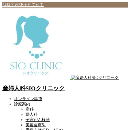
24時間WEB予約受付中
産婦人科SIOクリニック
オンライン診療
診療案内
産科
婦人科
子宮がん検診
美容皮膚科