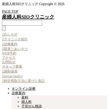
産婦人科SIOクリニック Copyright © 2026
PAGE TOP
産婦人科SIOクリニック

おしらせ

クリニック紹介

診療案内

院長ごあいさつ
WEB予約
アクセス
お問合せ
スタッフ募集

調剤薬局

privacypolicy

特定商取引法に基づく表記
オンライン診療
診療案内
産科
婦人科
子宮がん検診