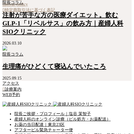
院長コラム

privacypolicy

特定商取引法に基づく表記
注射が苦手な方の医療ダイエット。飲む
GLP-1「リベルサス」の飲み方｜産婦人科
SIOクリニック
2026.03.10
院長コラム
生理痛がひどくて寝込んでいたころ
2025.09.15
アクセス

診療案内
WEB予約
院長ご挨拶・プロフィール｜塩谷 茉智子
産婦人科のオンライン診療（ピル処方・お薬配送）
お薬の当日配達｜東京23区
アフターピル緊急チャーター便