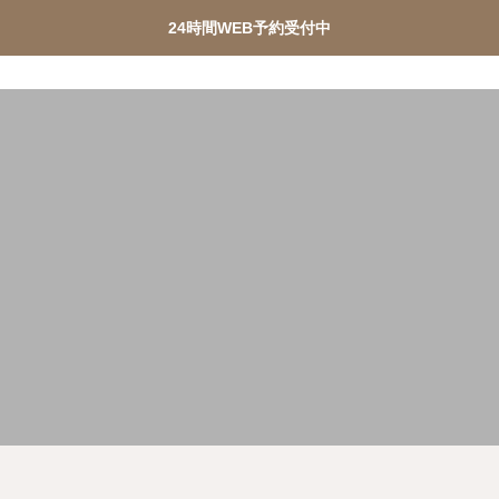
24時間WEB予約受付中
ターピル緊急チャーター便
PMDD相談
メディカルダ