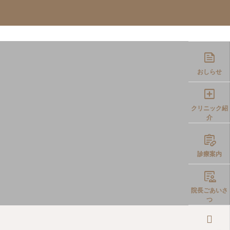
イエット
WEB予約
院長コラム

おしらせ

クリニック紹
介

診療案内

院長ごあいさ
つ