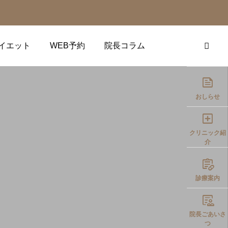
イエット
WEB予約
院長コラム

おしらせ

クリニック紹
介

診療案内

院長ごあいさ
つ