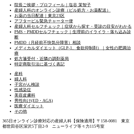
院長ご挨拶・プロフィール｜塩谷 茉智子
産婦人科のオンライン診療（ピル処方・お薬配送）
お薬の当日配達｜東京23区
アフターピル緊急チャーター便
産婦人科セルフチェック｜症状から探す・受診の目安がわかる
PMS・PMDDセルフチェック｜生理前のイライラ・落ち込み診
断
PMDD（月経前不快気分障害）相談
メディカルダイエット（GLP-1、食欲抑制剤）｜女性の肥満治
療
処方箋受付・近隣の調剤薬局
特定商取引法に基づく表記
産科
婦人科
子宮がん検診
性感染症
美容皮膚科
男性向け(ED・AGA)
医療ダイエット
その他
365日オンライン診療対応の産婦人科【保険適用】
〒158-0081 東京
都世田谷区深沢5丁目2-9 ニューライフ等々力115号室