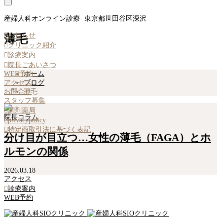
産婦人科オンライン診療- 東京都世田谷区深沢

おしらせ
薄毛

クリニック紹介

診療案内

院長ごあいさつ
WEB予約
ホーム
アクセス
ブログ
お問合せ
薄毛
スタッフ募集

調剤薬局
院長コラム

privacypolicy

特定商取引法に基づく表記
分け目が目立つ…女性の薄毛（FAGA）とホ
ルモンの関係
2026.03.18
アクセス

診療案内
WEB予約