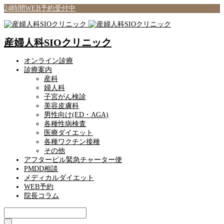
24時間WEB予約受付中
産婦人科SIOクリニック
オンライン診療
診療案内
産科
婦人科
子宮がん検診
美容皮膚科
男性向け(ED・AGA)
各種性病検査
医療ダイエット
各種ワクチン接種
その他
アフターピル緊急チャーター便
PMDD相談
メディカルダイエット
WEB予約
院長コラム