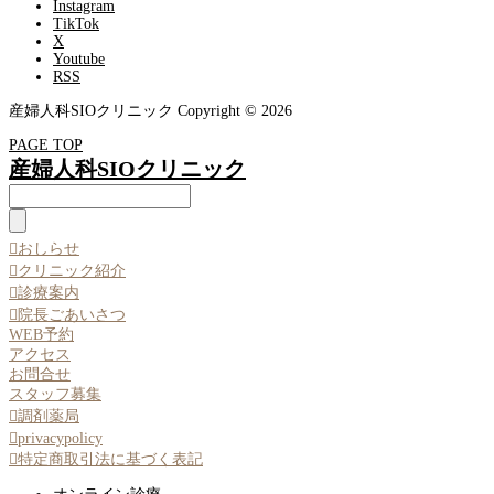
Instagram
TikTok
X
Youtube
RSS
産婦人科SIOクリニック Copyright © 2026
PAGE TOP
産婦人科SIOクリニック

おしらせ

クリニック紹介

診療案内

院長ごあいさつ
WEB予約
アクセス
お問合せ
スタッフ募集

調剤薬局

privacypolicy

特定商取引法に基づく表記